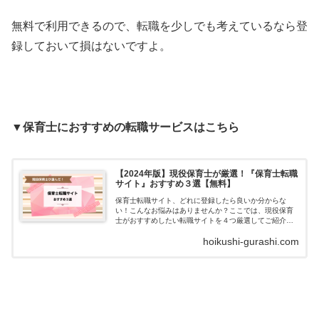
無料で利用できるので、転職を少しでも考えているなら登
録しておいて損はないですよ。
▼保育士におすすめの転職サービスはこちら
【2024年版】現役保育士が厳選！『保育士転職
サイト』おすすめ３選【無料】
保育士転職サイト、どれに登録したら良いか分からな
い！こんなお悩みはありませんか？ここでは、現役保育
士がおすすめしたい転職サイトを４つ厳選してご紹介し
ています。それぞれの特徴をわかりやすくまとめている
hoikushi-gurashi.com
ので、参考にしながら実際に登録してみてくださいね。